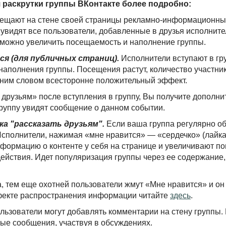
 раскрутки группы ВКонтакте более подробно:
ещают на стене своей страницы рекламно-информационный 
 увидят все пользователи, добавленные в друзья исполнител
 можно увеличить посещаемость и наполнение группы.
ся (для публичных страниц).
Исполнители вступают в гр
полнения группы. Посещения растут, количество участник
дним словом всесторонне положительный эффект.
 друзьям» после вступления в группу, Вы получите дополни
группу увидят сообщение о данном событии.
чка "рассказать друзьям".
Если ваша группа регулярно обн
 Исполнители, нажимая «мне нравится» — «сердечко» (лайк
формацию о контенте у себя на странице и увеличивают по
действия. Идет популяризация группы через ее содержание
, тем еще охотней пользователи жмут «Мне нравится» и он
ффекте распространения информации читайте
здесь
.
ьзователи могут добавлять комментарии на стену группы.
льные сообщения, участвуя в обсуждениях.