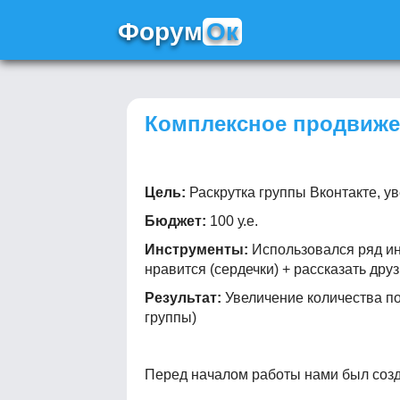
Ф
орум
Ок
Комплексное продвиже
Цель:
Раскрутка группы Вконтакте, у
Бюджет:
100 у.е.
Инструменты:
Использовался ряд ин
нравится (сердечки) + рассказать др
Результат:
Увеличение количества под
группы)
Перед началом работы нами был созд