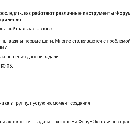
роследить, как
работают различные инструменты Фору
 принесло
.
ана нейтральная – юмор.
уппы важны первые шаги. Многие сталкиваются с проблемо
ии?
ля решения данной задачи.
$0,05.
чика
в группу, пустую на момент создания.
ей активности – задачи, с которыми ФорумОк отлично справ